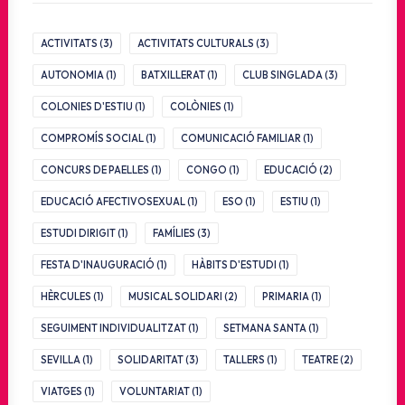
ACTIVITATS
(3)
ACTIVITATS CULTURALS
(3)
AUTONOMIA
(1)
BATXILLERAT
(1)
CLUB SINGLADA
(3)
COLONIES D'ESTIU
(1)
COLÒNIES
(1)
COMPROMÍS SOCIAL
(1)
COMUNICACIÓ FAMILIAR
(1)
CONCURS DE PAELLES
(1)
CONGO
(1)
EDUCACIÓ
(2)
EDUCACIÓ AFECTIVOSEXUAL
(1)
ESO
(1)
ESTIU
(1)
ESTUDI DIRIGIT
(1)
FAMÍLIES
(3)
FESTA D'INAUGURACIÓ
(1)
HÀBITS D'ESTUDI
(1)
HÈRCULES
(1)
MUSICAL SOLIDARI
(2)
PRIMARIA
(1)
SEGUIMENT INDIVIDUALITZAT
(1)
SETMANA SANTA
(1)
SEVILLA
(1)
SOLIDARITAT
(3)
TALLERS
(1)
TEATRE
(2)
VIATGES
(1)
VOLUNTARIAT
(1)