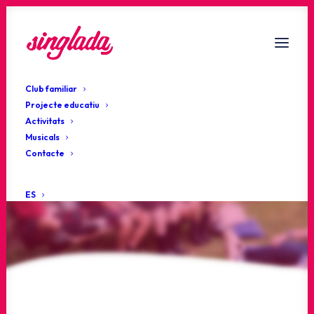
Club familiar
Projecte educatiu
Activitats
Musicals
Estigues al dia!
Contacte
Actualitat
ES