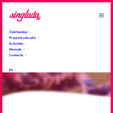
Club familiar
Projecte educatiu
Activitats
Musicals
Estigues al dia!
Contacte
Actualitat
ES