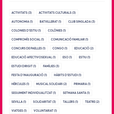
ACTIVITATS
(3)
ACTIVITATS CULTURALS
(3)
AUTONOMIA
(1)
BATXILLERAT
(1)
CLUB SINGLADA
(3)
COLONIES D'ESTIU
(1)
COLÒNIES
(1)
COMPROMÍS SOCIAL
(1)
COMUNICACIÓ FAMILIAR
(1)
CONCURS DE PAELLES
(1)
CONGO
(1)
EDUCACIÓ
(2)
EDUCACIÓ AFECTIVOSEXUAL
(1)
ESO
(1)
ESTIU
(1)
ESTUDI DIRIGIT
(1)
FAMÍLIES
(3)
FESTA D'INAUGURACIÓ
(1)
HÀBITS D'ESTUDI
(1)
HÈRCULES
(1)
MUSICAL SOLIDARI
(2)
PRIMARIA
(1)
SEGUIMENT INDIVIDUALITZAT
(1)
SETMANA SANTA
(1)
SEVILLA
(1)
SOLIDARITAT
(3)
TALLERS
(1)
TEATRE
(2)
VIATGES
(1)
VOLUNTARIAT
(1)