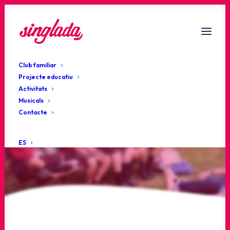
Club familiar
Projecte educatiu
Activitats
Musicals
Estigues al dia!
Contacte
Actualitat
ES