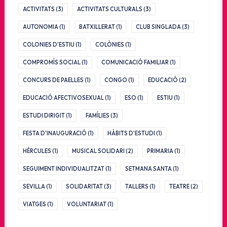
ACTIVITATS
(3)
ACTIVITATS CULTURALS
(3)
AUTONOMIA
(1)
BATXILLERAT
(1)
CLUB SINGLADA
(3)
COLONIES D'ESTIU
(1)
COLÒNIES
(1)
COMPROMÍS SOCIAL
(1)
COMUNICACIÓ FAMILIAR
(1)
CONCURS DE PAELLES
(1)
CONGO
(1)
EDUCACIÓ
(2)
EDUCACIÓ AFECTIVOSEXUAL
(1)
ESO
(1)
ESTIU
(1)
ESTUDI DIRIGIT
(1)
FAMÍLIES
(3)
FESTA D'INAUGURACIÓ
(1)
HÀBITS D'ESTUDI
(1)
HÈRCULES
(1)
MUSICAL SOLIDARI
(2)
PRIMARIA
(1)
SEGUIMENT INDIVIDUALITZAT
(1)
SETMANA SANTA
(1)
SEVILLA
(1)
SOLIDARITAT
(3)
TALLERS
(1)
TEATRE
(2)
VIATGES
(1)
VOLUNTARIAT
(1)