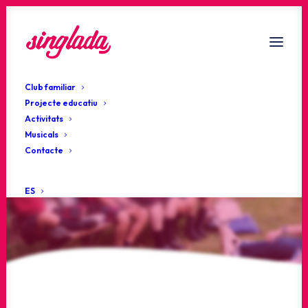
Club familiar
Projecte educatiu
Activitats
Musicals
Estigues al dia!
Contacte
Actualitat
ES