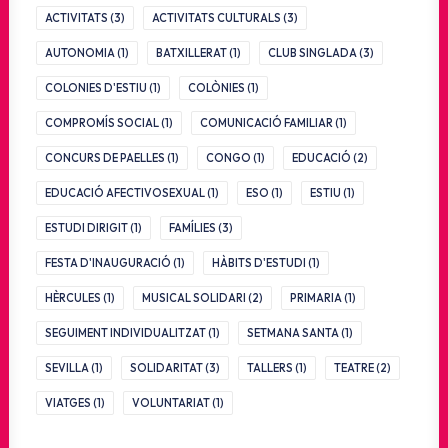
ACTIVITATS
(3)
ACTIVITATS CULTURALS
(3)
AUTONOMIA
(1)
BATXILLERAT
(1)
CLUB SINGLADA
(3)
COLONIES D'ESTIU
(1)
COLÒNIES
(1)
COMPROMÍS SOCIAL
(1)
COMUNICACIÓ FAMILIAR
(1)
CONCURS DE PAELLES
(1)
CONGO
(1)
EDUCACIÓ
(2)
EDUCACIÓ AFECTIVOSEXUAL
(1)
ESO
(1)
ESTIU
(1)
ESTUDI DIRIGIT
(1)
FAMÍLIES
(3)
FESTA D'INAUGURACIÓ
(1)
HÀBITS D'ESTUDI
(1)
HÈRCULES
(1)
MUSICAL SOLIDARI
(2)
PRIMARIA
(1)
SEGUIMENT INDIVIDUALITZAT
(1)
SETMANA SANTA
(1)
SEVILLA
(1)
SOLIDARITAT
(3)
TALLERS
(1)
TEATRE
(2)
VIATGES
(1)
VOLUNTARIAT
(1)