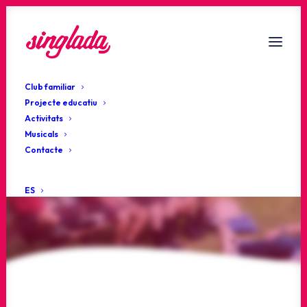
Club familiar
Projecte educatiu
Activitats
Musicals
Estigues al dia!
Contacte
Actualitat
ES