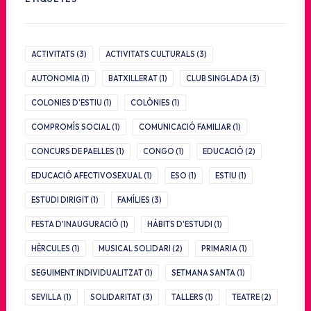
ACTIVITATS
(3)
ACTIVITATS CULTURALS
(3)
AUTONOMIA
(1)
BATXILLERAT
(1)
CLUB SINGLADA
(3)
COLONIES D'ESTIU
(1)
COLÒNIES
(1)
COMPROMÍS SOCIAL
(1)
COMUNICACIÓ FAMILIAR
(1)
CONCURS DE PAELLES
(1)
CONGO
(1)
EDUCACIÓ
(2)
EDUCACIÓ AFECTIVOSEXUAL
(1)
ESO
(1)
ESTIU
(1)
ESTUDI DIRIGIT
(1)
FAMÍLIES
(3)
FESTA D'INAUGURACIÓ
(1)
HÀBITS D'ESTUDI
(1)
HÈRCULES
(1)
MUSICAL SOLIDARI
(2)
PRIMARIA
(1)
SEGUIMENT INDIVIDUALITZAT
(1)
SETMANA SANTA
(1)
SEVILLA
(1)
SOLIDARITAT
(3)
TALLERS
(1)
TEATRE
(2)