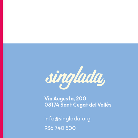
Via Augusta, 200
08174 Sant Cugat del Vallès
info@singlada.org
936 740 500