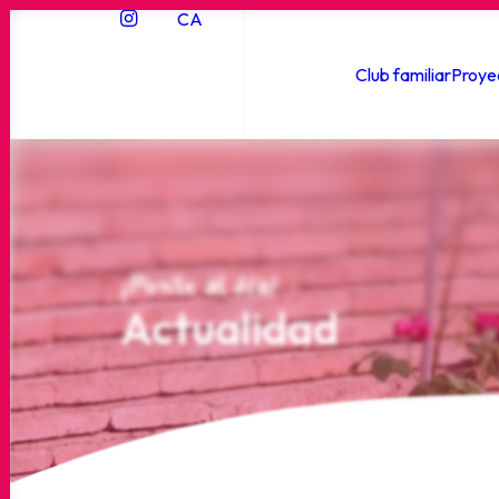
CA
Club familiar
Proye
¡Ponte al día!
Actualidad