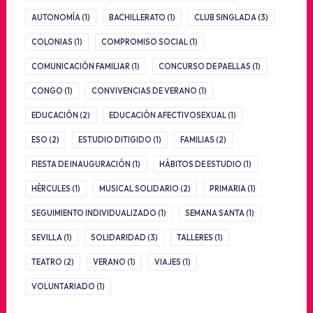
AUTONOMÍA
(1)
BACHILLERATO
(1)
CLUB SINGLADA
(3)
COLONIAS
(1)
COMPROMISO SOCIAL
(1)
COMUNICACIÓN FAMILIAR
(1)
CONCURSO DE PAELLAS
(1)
CONGO
(1)
CONVIVENCIAS DE VERANO
(1)
EDUCACIÓN
(2)
EDUCACIÓN AFECTIVOSEXUAL
(1)
ESO
(2)
ESTUDIO DITIGIDO
(1)
FAMILIAS
(2)
FIESTA DE INAUGURACIÓN
(1)
HÁBITOS DE ESTUDIO
(1)
HÈRCULES
(1)
MUSICAL SOLIDARIO
(2)
PRIMARIA
(1)
SEGUIMIENTO INDIVIDUALIZADO
(1)
SEMANA SANTA
(1)
SEVILLA
(1)
SOLIDARIDAD
(3)
TALLERES
(1)
TEATRO
(2)
VERANO
(1)
VIAJES
(1)
VOLUNTARIADO
(1)