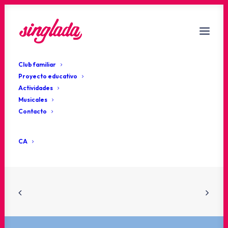
Club familiar
Proyecto educativo
Actividades
Romería mes de mayo
Musicales
Contacto
CA