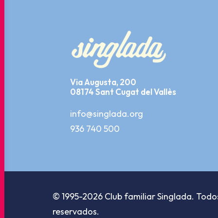
Via Augusta, 200
08174 Sant Cugat del Vallès
info@singlada.org
936 740 500
© 1995-2026 Club familiar Singlada. Todo
reservados.