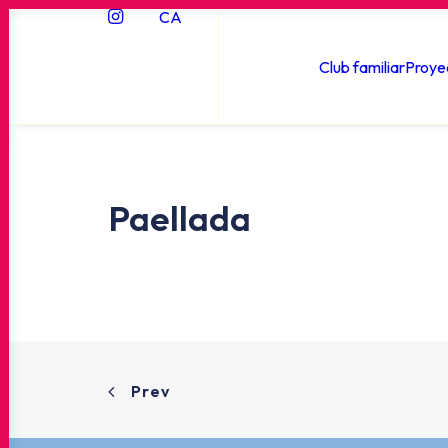
CA
Club familiar
Proye
Paellada
Prev